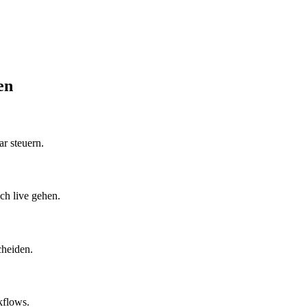
en
r steuern.
ch live gehen.
cheiden.
kflows.