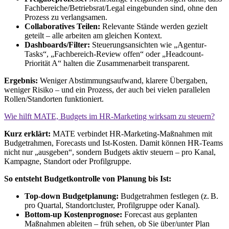
Fachbereiche/Betriebsrat/Legal eingebunden sind, ohne den
Prozess zu verlangsamen.
Collaboratives Teilen:
Relevante Stände werden gezielt
geteilt – alle arbeiten am gleichen Kontext.
Dashboards/Filter:
Steuerungsansichten wie „Agentur-
Tasks“, „Fachbereich-Review offen“ oder „Headcount-
Priorität A“ halten die Zusammenarbeit transparent.
Ergebnis:
Weniger Abstimmungsaufwand, klarere Übergaben,
weniger Risiko – und ein Prozess, der auch bei vielen parallelen
Rollen/Standorten funktioniert.
Wie hilft MATE, Budgets im HR‑Marketing wirksam zu steuern?
Kurz erklärt:
MATE verbindet HR-Marketing-Maßnahmen mit
Budgetrahmen, Forecasts und Ist-Kosten. Damit können HR-Teams
nicht nur „ausgeben“, sondern Budgets aktiv steuern – pro Kanal,
Kampagne, Standort oder Profilgruppe.
So entsteht Budgetkontrolle von Planung bis Ist:
Top-down Budgetplanung:
Budgetrahmen festlegen (z. B.
pro Quartal, Standortcluster, Profilgruppe oder Kanal).
Bottom-up Kostenprognose:
Forecast aus geplanten
Maßnahmen ableiten – früh sehen, ob Sie über/unter Plan