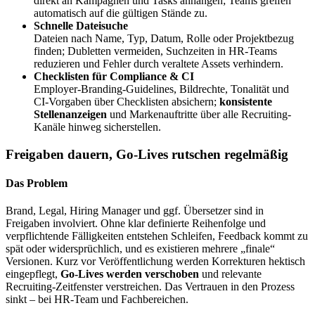
direkt an Kampagnen und Tasks anhängen; Teams greifen
automatisch auf die gültigen Stände zu.
Schnelle Dateisuche
Dateien nach Name, Typ, Datum, Rolle oder Projektbezug
finden; Dubletten vermeiden, Suchzeiten in HR‑Teams
reduzieren und Fehler durch veraltete Assets verhindern.
Checklisten für Compliance & CI
Employer‑Branding‑Guidelines, Bildrechte, Tonalität und
CI‑Vorgaben über Checklisten absichern;
konsistente
Stellenanzeigen
und Marken­auftritte über alle Recruiting-
Kanäle hinweg sicherstellen.
Freigaben dauern, Go-Lives rutschen regelmäßig
Das Problem
Brand, Legal, Hiring Manager und ggf. Übersetzer sind in
Freigaben involviert. Ohne klar definierte Reihenfolge und
verpflichtende Fälligkeiten entstehen Schleifen, Feedback kommt zu
spät oder widersprüchlich, und es existieren mehrere „finale“
Versionen. Kurz vor Veröffentlichung werden Korrekturen hektisch
eingepflegt,
Go‑Lives werden verschoben
und relevante
Recruiting‑Zeitfenster verstreichen. Das Vertrauen in den Prozess
sinkt – bei HR‑Team und Fachbereichen.