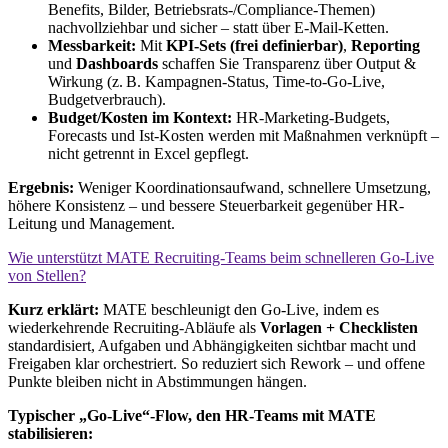
Benefits, Bilder, Betriebsrats-/Compliance-Themen)
nachvollziehbar und sicher – statt über E-Mail-Ketten.
Messbarkeit:
Mit
KPI-Sets (frei definierbar)
,
Reporting
und
Dashboards
schaffen Sie Transparenz über Output &
Wirkung (z. B. Kampagnen-Status, Time-to-Go-Live,
Budgetverbrauch).
Budget/Kosten im Kontext:
HR-Marketing-Budgets,
Forecasts und Ist-Kosten werden mit Maßnahmen verknüpft –
nicht getrennt in Excel gepflegt.
Ergebnis:
Weniger Koordinationsaufwand, schnellere Umsetzung,
höhere Konsistenz – und bessere Steuerbarkeit gegenüber HR-
Leitung und Management.
Wie unterstützt MATE Recruiting‑Teams beim schnelleren Go‑Live
von Stellen?
Kurz erklärt:
MATE beschleunigt den Go-Live, indem es
wiederkehrende Recruiting-Abläufe als
Vorlagen + Checklisten
standardisiert, Aufgaben und Abhängigkeiten sichtbar macht und
Freigaben klar orchestriert. So reduziert sich Rework – und offene
Punkte bleiben nicht in Abstimmungen hängen.
Typischer „Go-Live“-Flow, den HR-Teams mit MATE
stabilisieren: