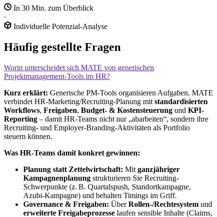
In 30 Min. zum Überblick
·
Individuelle Potenzial-Analyse
Häufig gestellte Fragen
Worin unterscheidet sich MATE von generischen
Projektmanagement‑Tools im HR?
Kurz erklärt:
Generische PM-Tools organisieren Aufgaben. MATE
verbindet HR-Marketing/Recruiting-Planung mit
standardisierten
Workflows
,
Freigaben
,
Budget- & Kostensteuerung
und
KPI-
Reporting
– damit HR-Teams nicht nur „abarbeiten“, sondern ihre
Recruiting- und Employer-Branding-Aktivitäten als Portfolio
steuern können.
Was HR-Teams damit konkret gewinnen:
Planung statt Zettelwirtschaft:
Mit
ganzjähriger
Kampagnenplanung
strukturieren Sie Recruiting-
Schwerpunkte (z. B. Quartalspush, Standortkampagne,
Azubi-Kampagne) und behalten Timings im Griff.
Governance & Freigaben:
Über
Rollen-/Rechtesystem
und
erweiterte Freigabeprozesse
laufen sensible Inhalte (Claims,