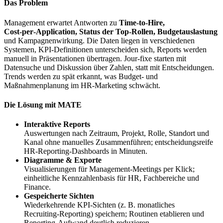
Das Problem
Management erwartet Antworten zu
Time‑to‑Hire,
Cost‑per‑Application, Status der Top‑Rollen, Budgetauslastung
und Kampagnenwirkung. Die Daten liegen in verschiedenen
Systemen, KPI‑Definitionen unterscheiden sich, Reports werden
manuell in Präsentationen übertragen. Jour‑fixe starten mit
Datensuche und Diskussion über Zahlen, statt mit Entscheidungen.
Trends werden zu spät erkannt, was Budget‑ und
Maßnahmenplanung im HR‑Marketing schwächt.
Die Lösung mit MATE
Interaktive Reports
Auswertungen nach Zeitraum, Projekt, Rolle, Standort und
Kanal ohne manuelles Zusammenführen; entscheidungsreife
HR‑Reporting‑Dashboards in Minuten.
Diagramme & Exporte
Visualisierungen für Management-Meetings per Klick;
einheitliche Kennzahlenbasis für HR, Fachbereiche und
Finance.
Gespeicherte Sichten
Wiederkehrende KPI‑Sichten (z. B. monatliches
Recruiting‑Reporting) speichern; Routinen etablieren und
Reporting‑Aufwand deutlich reduzieren.