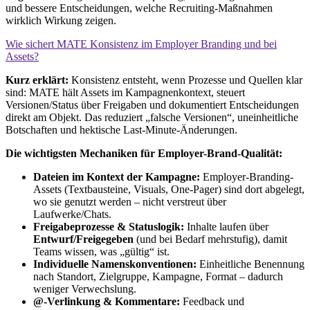
und bessere Entscheidungen, welche Recruiting-Maßnahmen
wirklich Wirkung zeigen.
Wie sichert MATE Konsistenz im Employer Branding und bei
Assets?
Kurz erklärt:
Konsistenz entsteht, wenn Prozesse und Quellen klar
sind: MATE hält Assets im Kampagnenkontext, steuert
Versionen/Status über Freigaben und dokumentiert Entscheidungen
direkt am Objekt. Das reduziert „falsche Versionen“, uneinheitliche
Botschaften und hektische Last-Minute-Änderungen.
Die wichtigsten Mechaniken für Employer-Brand-Qualität:
Dateien im Kontext der Kampagne:
Employer-Branding-
Assets (Textbausteine, Visuals, One-Pager) sind dort abgelegt,
wo sie genutzt werden – nicht verstreut über
Laufwerke/Chats.
Freigabeprozesse & Statuslogik:
Inhalte laufen über
Entwurf/Freigegeben
(und bei Bedarf mehrstufig), damit
Teams wissen, was „gültig“ ist.
Individuelle Namenskonventionen:
Einheitliche Benennung
nach Standort, Zielgruppe, Kampagne, Format – dadurch
weniger Verwechslung.
@-Verlinkung & Kommentare:
Feedback und