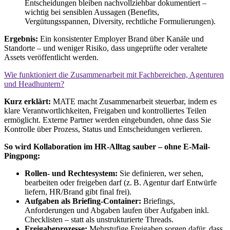
Entscheidungen bleiben nachvollziehbar dokumentiert –
wichtig bei sensiblen Aussagen (Benefits,
Vergütungsspannen, Diversity, rechtliche Formulierungen).
Ergebnis:
Ein konsistenter Employer Brand über Kanäle und
Standorte – und weniger Risiko, dass ungeprüfte oder veraltete
Assets veröffentlicht werden.
Wie funktioniert die Zusammenarbeit mit Fachbereichen, Agenturen
und Headhuntern?
Kurz erklärt:
MATE macht Zusammenarbeit steuerbar, indem es
klare Verantwortlichkeiten, Freigaben und kontrolliertes Teilen
ermöglicht. Externe Partner werden eingebunden, ohne dass Sie
Kontrolle über Prozess, Status und Entscheidungen verlieren.
So wird Kollaboration im HR-Alltag sauber – ohne E-Mail-
Pingpong:
Rollen- und Rechtesystem:
Sie definieren, wer sehen,
bearbeiten oder freigeben darf (z. B. Agentur darf Entwürfe
liefern, HR/Brand gibt final frei).
Aufgaben als Briefing-Container:
Briefings,
Anforderungen und Abgaben laufen über Aufgaben inkl.
Checklisten – statt als unstrukturierte Threads.
Freigabeprozesse:
Mehrstufige Freigaben sorgen dafür, dass