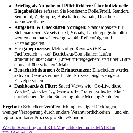
Briefing als Aufgabe mit Pflichtfeldern:
Über
individuelle
Eingabefelder
erfassen Sie konsistent: Rolle/Profil, Standort,
Seniorität, Zielgruppe, Botschaften, Kanäle, Deadline,
Verantwortliche.
Aufgaben- & Checklisten-Vorlagen:
Standardpakete für
Stellenanzeigen/Assets (Text, Visuals, Landingpage-Inhalte)
werden automatisch erzeugt – inkl. Reihenfolge und
Zuständigkeiten.
Freigabeprozesse:
Mehrstufige Reviews (HR →
Fachbereich → ggf. Betriebsrat/Compliance) laufen
strukturiert über Status (Entwurf/Freigegeben) statt über „Bitte
einmal drüberschauen“-Mails.
Benachrichtigungen & Erinnerungen:
Entscheider werden
aktiv an Reviews erinnert – der Prozess hängt weniger an
Einzelpersonen.
Dashboards & Filter:
Saved Views wie „Go-Live diese
Woche“, „blocked“, „Review offen“ oder „kritischer Pfad“
ermöglichen tägliche Steuerung ohne Meeting-Schleifen.
Ergebnis:
Schnellere Veröffentlichung, weniger Rückfragen,
weniger Verzögerung durch unklare Verantwortlichkeiten – und ein
reproduzierbarer Prozess pro Stelle/Standort.
Welche Reporting‑ und KPI‑Möglichkeiten bietet MATE für
HR‑Marketing?