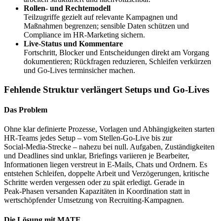
Rollen‑ und Rechtemodell
Teilzugriffe gezielt auf relevante Kampagnen und
Maßnahmen begrenzen; sensible Daten schützen und
Compliance im HR‑Marketing sichern.
Live‑Status und Kommentare
Fortschritt, Blocker und Entscheidungen direkt am Vorgang
dokumentieren; Rückfragen reduzieren, Schleifen verkürzen
und Go‑Lives terminsicher machen.
Fehlende Struktur verlängert Setups und Go‑Lives
Das Problem
Ohne klar definierte Prozesse, Vorlagen und Abhängigkeiten starten
HR‑Teams jedes Setup – vom Stellen‑Go‑Live bis zur
Social‑Media‑Strecke – nahezu bei null. Aufgaben, Zuständigkeiten
und Deadlines sind unklar, Briefings variieren je Bearbeiter,
Informationen liegen verstreut in E‑Mails, Chats und Ordnern. Es
entstehen Schleifen, doppelte Arbeit und Verzögerungen, kritische
Schritte werden vergessen oder zu spät erledigt. Gerade in
Peak‑Phasen versanden Kapazitäten in Koordination statt in
wertschöpfender Umsetzung von Recruiting‑Kampagnen.
Die Lösung mit MATE