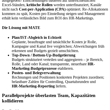
ausgegeben? Entscheidungen basieren auf unterschiedlichen
Excel‑Ständen,
kritische Rollen
werden unterfinanziert, Kanäle
nicht nach
Cost‑per‑Application (CPA)
optimiert. Re‑Allokationen
kommen zu spät, Kosten pro Einstellung steigen und Management
erhält kein verlässliches Bild zum ROI des HR‑Marketings.
Die Lösung mit MATE
Plan/IST‑Abgleich in Echtzeit
Geplante, beauftragte und tatsächliche Kosten je Rolle,
Kampagne und Kanal live vergleichen; Abweichungen früh
erkennen und Budgets gezielt umschichten.
Top‑Down / Bottom‑Up‑Budgetierung
Budgets strukturiert verteilen und aggregieren – je Bereich,
Rolle, Land oder Kanal; transparente, steuerbare
HR-
Marketing-Budgetprozesse
etablieren.
Posten‑ und Belegverwaltung
Rechnungen und Positionen konkreten Projekten zuordnen;
belastbare Zahlen für Controlling, Quartalsrunden und
HR‑Marketing‑Reporting
liefern.
Parallel­projekte überlasten Team, Kapazitäten
kollidieren