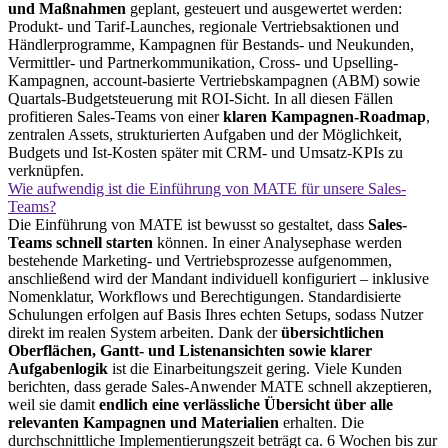
und Maßnahmen
geplant, gesteuert und ausgewertet werden:
Produkt‑ und Tarif-Launches, regionale Vertriebsaktionen und
Händlerprogramme, Kampagnen für Bestands- und Neukunden,
Vermittler- und Partnerkommunikation, Cross‑ und Upselling-
Kampagnen, account-basierte Vertriebskampagnen (ABM) sowie
Quartals-Budgetsteuerung mit ROI-Sicht. In all diesen Fällen
profitieren Sales-Teams von einer
klaren Kampagnen-Roadmap
,
zentralen Assets, strukturierten Aufgaben und der Möglichkeit,
Budgets und Ist-Kosten später mit CRM- und Umsatz-KPIs zu
verknüpfen.
Wie aufwendig ist die Einführung von MATE für unsere Sales-
Teams?
Die Einführung von MATE ist bewusst so gestaltet, dass
Sales-
Teams schnell starten
können. In einer Analysephase werden
bestehende Marketing- und Vertriebsprozesse aufgenommen,
anschließend wird der Mandant individuell konfiguriert – inklusive
Nomenklatur, Workflows und Berechtigungen. Standardisierte
Schulungen erfolgen auf Basis Ihres echten Setups, sodass Nutzer
direkt im realen System arbeiten. Dank der
übersichtlichen
Oberflächen, Gantt- und Listenansichten sowie klarer
Aufgabenlogik
ist die Einarbeitungszeit gering. Viele Kunden
berichten, dass gerade Sales-Anwender MATE schnell akzeptieren,
weil sie damit
endlich eine verlässliche Übersicht über alle
relevanten Kampagnen und Materialien
erhalten. Die
durchschnittliche Implementierungszeit beträgt ca. 6 Wochen bis zur