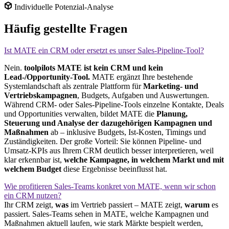
Individuelle Potenzial-Analyse
Häufig gestellte Fragen
Ist MATE ein CRM oder ersetzt es unser Sales-Pipeline-Tool?
Nein.
toolpilots MATE ist kein CRM und kein
Lead-/Opportunity-Tool.
MATE ergänzt Ihre bestehende
Systemlandschaft als zentrale Plattform für
Marketing- und
Vertriebskampagnen
, Budgets, Aufgaben und Auswertungen.
Während CRM- oder Sales-Pipeline-Tools einzelne Kontakte, Deals
und Opportunities verwalten, bildet MATE die
Planung,
Steuerung und Analyse der dazugehörigen Kampagnen und
Maßnahmen
ab – inklusive Budgets, Ist-Kosten, Timings und
Zuständigkeiten. Der große Vorteil: Sie können Pipeline- und
Umsatz-KPIs aus Ihrem CRM deutlich besser interpretieren, weil
klar erkennbar ist,
welche Kampagne, in welchem Markt und mit
welchem Budget
diese Ergebnisse beeinflusst hat.
Wie profitieren Sales-Teams konkret von MATE, wenn wir schon
ein CRM nutzen?
Ihr CRM zeigt,
was
im Vertrieb passiert – MATE zeigt,
warum
es
passiert. Sales-Teams sehen in MATE, welche Kampagnen und
Maßnahmen aktuell laufen, wie stark Märkte bespielt werden,