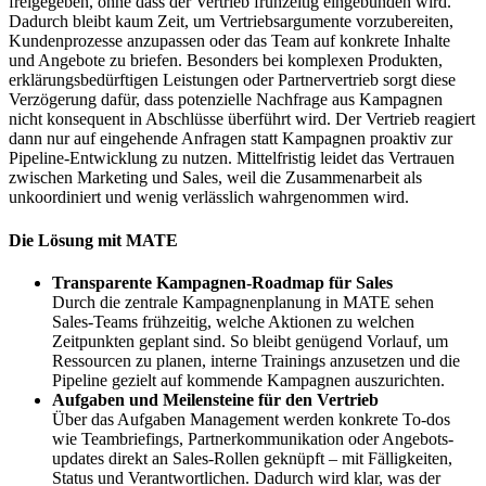
freigegeben, ohne dass der Vertrieb frühzeitig eingebunden wird.
Dadurch bleibt kaum Zeit, um Vertriebs­argumente vorzubereiten,
Kunden­prozesse anzupassen oder das Team auf konkrete Inhalte
und Angebote zu briefen. Besonders bei komplexen Produkten,
erklärungs­bedürftigen Leistungen oder Partnervertrieb sorgt diese
Verzögerung dafür, dass potenzielle Nachfrage aus Kampagnen
nicht konsequent in Abschlüsse überführt wird. Der Vertrieb reagiert
dann nur auf eingehende Anfragen statt Kampagnen proaktiv zur
Pipeline-Entwicklung zu nutzen. Mittelfristig leidet das Vertrauen
zwischen Marketing und Sales, weil die Zusammenarbeit als
unkoordiniert und wenig verlässlich wahrgenommen wird.
Die Lösung mit MATE
Transparente Kampagnen-Roadmap für Sales
Durch die zentrale Kampagnen­planung in MATE sehen
Sales-Teams frühzeitig, welche Aktionen zu welchen
Zeitpunkten geplant sind. So bleibt genügend Vorlauf, um
Ressourcen zu planen, interne Trainings anzusetzen und die
Pipeline gezielt auf kommende Kampagnen auszurichten.
Aufgaben und Meilensteine für den Vertrieb
Über das Aufgaben Management werden konkrete To-dos
wie Teambriefings, Partner­kommunikation oder Angebots­
updates direkt an Sales-Rollen geknüpft – mit Fälligkeiten,
Status und Verantwortlichen. Dadurch wird klar, was der