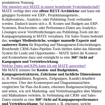
produktiven Nutzung.
Wie integriert sich MATE in unsere bestehende Systemlandschaft?
MATE verfügt über eine
offene REST-Architektur
und kann mit
gängigen Systemen wie ERP-, Projektmanagement-,
Kollaborations-, Analytics- oder Publishing-Tools verbunden
werden. Dadurch lassen sich z. B. Kosten und Budgets aus ERP-
Systemen, Reichweiten- oder Performance-Daten aus Analytics-
Lösungen sowie Veröffentlichungen aus Publishing-Tools mit der
Kampagnenplanung in MATE verzahnen. Für Sales-Teams bedeutet
das:
weniger Medienbrüche, weniger manuelle Exporte und
sauberere Daten
für Reporting und Management-Entscheidungen.
Bestehende CRM-/Sales-Pipeline-Tools bleiben dabei das führende
System für Leads und Opportunities – MATE liefert die Kontext-
und Kostenebene dazu und ermöglicht so eine
360°-Sicht auf
Kampagnen und Vertriebswirkung
.
Welche Daten und KPIs kann ich mit MATE auswerten?
Mit MATE können Sie
Kosten- und Budgetdaten,
Kampagnenstrukturen, Zeiträume und fachliche Dimensionen
(z. B. Produktlinien, Regionen, Zielgruppen, Kanäle) detailliert
auswerten. Über den Kostenreport und Diagrammansichten
vergleichen Sie Plan‑/Ist-Kosten, erkennen Budgetausschöpfung
und sehen, wie sich Marketing- und Vertriebsausgaben über Märkte
und Maßnahmen verteilen. In Verbindung mit CRM- und Sales-
Daten entsteht so eine
360°-Sicht auf Kampagnenperformance
und Vertriebswirkung
: Sie können z. B. erkennen, welche