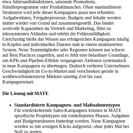
etwa Jahresauftaktaktionen, saisonale Promotions,
Händlerprogramme oder Produktlaunches. Ohne standardisierte
Strukturen wird jede dieser Kampagnen quasi neu erfunden:
Aufgabenlisten, Freigabeprozesse, Budgets und Inhalte werden
immer wieder von Grund auf zusammengestellt. Das bindet
wertvolle Kapazitäten im Vertrieb und Marketing, führt zu
inkonsistenten Abläufen und erhöht die Fehleranfälligkeit.
Gleichzeitig bleibt das Wissen aus erfolgreichen Kampagnen häufig
in Köpfen und individuellen Dateien statt in einem strukturierten
System. Neue Teammitglieder oder Regionen können nur schwer
auf Best Practices zugreifen, und es fehlt eine belastbare Grundlage,
um KPIs und Pipeline-Effekte vergangener Aktionen systematisch
in neue Kampagnen zu übertragen. Dadurch verlieren Unternehmen
Geschwindigkeit im Go-to-Market und verschenken gerade in
wettbewerbsintensiven Märkten unnötig Zeit bis zum
Kampagnenstart.
Die Lösung mit MATE
Standardisierte Kampagnen- und Maßnahmentypen
Für wiederkehrende Sales-Kampagnen können in MATE
spezifische Projekttypen mit vordefinierten Phasen, Aufgaben
und Budgetstrukturen hinterlegt werden. Neue Kampagnen
werden so mit wenigen Klicks aufgesetzt, ohne jedes Mal bei
Null zu starten.