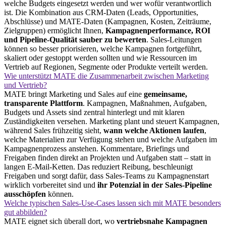
welche Budgets eingesetzt werden und wer wofür verantwortlich
ist. Die Kombination aus CRM-Daten (Leads, Opportunities,
Abschlüsse) und MATE-Daten (Kampagnen, Kosten, Zeiträume,
Zielgruppen) ermöglicht Ihnen,
Kampagnenperformance, ROI
und Pipeline-Qualität sauber zu bewerten
. Sales-Leitungen
können so besser priorisieren, welche Kampagnen fortgeführt,
skaliert oder gestoppt werden sollten und wie Ressourcen im
Vertrieb auf Regionen, Segmente oder Produkte verteilt werden.
Wie unterstützt MATE die Zusammenarbeit zwischen Marketing
und Vertrieb?
MATE bringt Marketing und Sales auf eine
gemeinsame,
transparente Plattform
. Kampagnen, Maßnahmen, Aufgaben,
Budgets und Assets sind zentral hinterlegt und mit klaren
Zuständigkeiten versehen. Marketing plant und steuert Kampagnen,
während Sales frühzeitig sieht,
wann welche Aktionen laufen
,
welche Materialien zur Verfügung stehen und welche Aufgaben im
Kampagnenprozess anstehen. Kommentare, Briefings und
Freigaben finden direkt an Projekten und Aufgaben statt – statt in
langen E‑Mail-Ketten. Das reduziert Reibung, beschleunigt
Freigaben und sorgt dafür, dass Sales-Teams zu Kampagnenstart
wirklich vorbereitet sind und
ihr Potenzial in der Sales-Pipeline
ausschöpfen
können.
Welche typischen Sales-Use-Cases lassen sich mit MATE besonders
gut abbilden?
MATE eignet sich überall dort, wo
vertriebsnahe Kampagnen