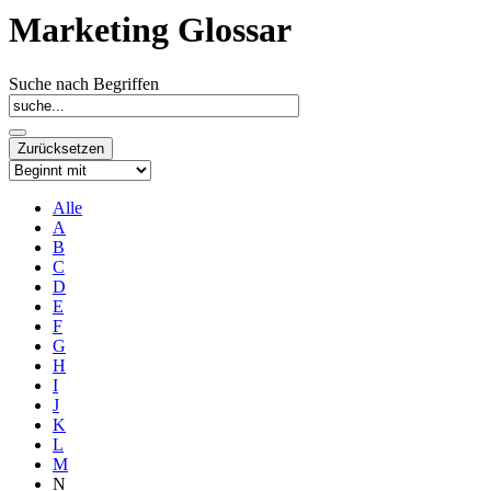
Marketing Glossar
Suche nach Begriffen
Alle
A
B
C
D
E
F
G
H
I
J
K
L
M
N