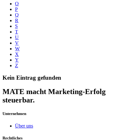
O
P
Q
R
S
T
U
V
W
X
Y
Z
Kein Eintrag gefunden
MATE macht Marketing-Erfolg
steuerbar.
Unternehmen
Über uns
Rechtliches