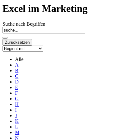
Excel im Marketing
Suche nach Begriffen
Alle
A
B
C
D
E
F
G
H
I
J
K
L
M
N