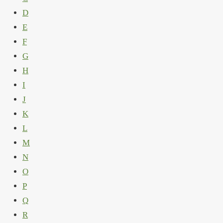
D
E
F
G
H
I
J
K
L
M
N
O
P
Q
R