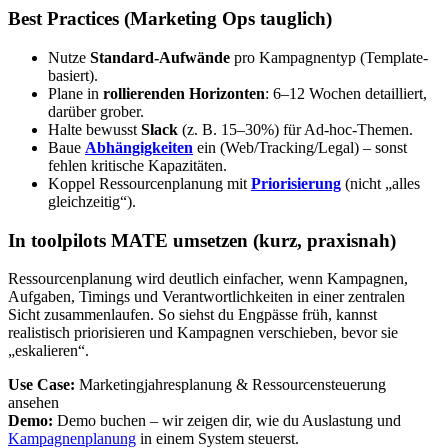
Best Practices (Marketing Ops tauglich)
Nutze
Standard-Aufwände
pro Kampagnentyp (Template-
basiert).
Plane in
rollierenden Horizonten
: 6–12 Wochen detailliert,
darüber grober.
Halte bewusst
Slack
(z. B. 15–30%) für Ad-hoc-Themen.
Baue
Abhängigkeiten
ein (Web/Tracking/Legal) – sonst
fehlen kritische Kapazitäten.
Koppel Ressourcenplanung mit
Priorisierung
(nicht „alles
gleichzeitig“).
In toolpilots MATE umsetzen (kurz, praxisnah)
Ressourcenplanung wird deutlich einfacher, wenn Kampagnen,
Aufgaben, Timings und Verantwortlichkeiten in einer zentralen
Sicht zusammenlaufen. So siehst du Engpässe früh, kannst
realistisch priorisieren und Kampagnen verschieben, bevor sie
„eskalieren“.
Use Case:
Marketingjahresplanung & Ressourcensteuerung
ansehen
Demo:
Demo buchen – wir zeigen dir, wie du Auslastung und
Kampagnenplanung
in einem System steuerst.