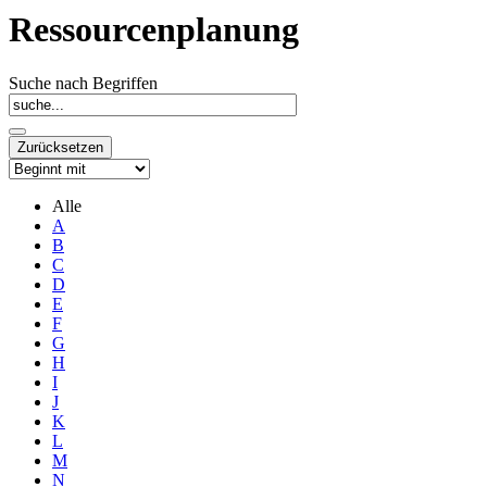
Ressourcenplanung
Suche nach Begriffen
Alle
A
B
C
D
E
F
G
H
I
J
K
L
M
N