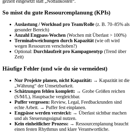
gezielt eingesetzt statt „Notfallkosten“.
So misst du gute Ressourcenplanung (KPIs)
Auslastung / Workload pro Team/Rolle
(z. B. 70–85% als
gesunder Bereich)
Anzahl Engpass-Wochen
(Wochen mit Überlast > 100%)
Terminabweichungen durch Kapazität
(wie oft wird
wegen Ressourcen verschoben?)
Optional:
Durchlaufzeit pro Kampagnentyp
(Trend über
Zeit)
Häufige Fehler (und wie du sie vermeidest)
Nur Projekte planen, nicht Kapazität:
→ Kapazität ist die
„Währung“ der Umsetzbarkeit.
Schätzungen fehlen komplett:
→ Grobe Größen reichen
(S/M/L), Hauptsache vergleichbar.
Puffer vergessen:
Review, Legal, Feedbackrunden sind
echte Arbeit. → Puffer fest einplanen.
Engpässe werden versteckt:
→ Überlast sichtbar machen
und als Steuerungssignal nutzen.
Kein einheitlicher Prozess:
→ Ressourcenplanung braucht
einen festen Rhythmus und klare Verantwortliche.