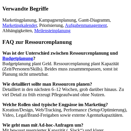
Verwandte Begriffe
Marketingplanung, Kampagnenplanung, Gantt-Diagramm,
Marketingkalender
, Priorisierung,
Aufgabenmanagement
,
Abhängigkeiten,
Meilensteinplanung
FAQ zur Ressourcenplanung
Was ist der Unterschied zwischen Ressourcenplanung und
Budgetplanung
?
Budgetplanung plant Geld. Ressourcenplanung plant Kapazität
(Zeit/Personen/Skills). Beides muss zusammenpassen, sonst ist
Planung nicht umsetzbar.
Wie detailliert sollte man Ressourcen planen?
Detailliert in den nächsten 6–12 Wochen, grob darüber hinaus. Zu
viel Detail zu früh erzeugt Pflegeaufwand ohne Nutzen.
Welche Rollen sind typische Engpässe im Marketing?
Kreation/Design, Web/Tracking, Performance (Setup/Optimierung),
Video, Legal/Brand-Freigaben sowie externe Agenturkapazitäten.
Wie geht man mit Ad-hoc-Anfragen um?
Mit bewusst reservierter Kapazität („Slack“) und klarer