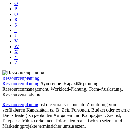
O
P
Q
R
S
T
U
V
W
X
Y
Z
Ressourcenplanung
Ressourcenplanung
Synonyme: Kapazitätsplanung,
Ressourcenmanagement, Workload-Planung, Team-Auslastung,
Ressourcenallokation
Ressourcenplanung
ist die vorausschauende Zuordnung von
verfügbaren Kapazitäten (z. B. Zeit, Personen, Budget oder externe
Dienstleister) zu geplanten Aufgaben und Kampagnen. Ziel ist,
Engpässe früh zu erkennen, Prioritäten realistisch zu setzen und
Marketingprojekte terminsicher umzusetzen.