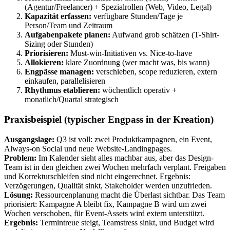
(Agentur/Freelancer) + Spezialrollen (Web, Video, Legal)
Kapazität erfassen:
verfügbare Stunden/Tage je
Person/Team und Zeitraum
Aufgabenpakete planen:
Aufwand grob schätzen (T-Shirt-
Sizing oder Stunden)
Priorisieren:
Must-win-Initiativen vs. Nice-to-have
Allokieren:
klare Zuordnung (wer macht was, bis wann)
Engpässe managen:
verschieben, scope reduzieren, extern
einkaufen, parallelisieren
Rhythmus etablieren:
wöchentlich operativ +
monatlich/Quartal strategisch
Praxisbeispiel (typischer Engpass in der Kreation)
Ausgangslage:
Q3 ist voll: zwei Produktkampagnen, ein Event,
Always-on Social und neue Website-Landingpages.
Problem:
Im Kalender sieht alles machbar aus, aber das Design-
Team ist in den gleichen zwei Wochen mehrfach verplant. Freigaben
und Korrekturschleifen sind nicht eingerechnet. Ergebnis:
Verzögerungen, Qualität sinkt, Stakeholder werden unzufrieden.
Lösung:
Ressourcenplanung macht die Überlast sichtbar. Das Team
priorisiert: Kampagne A bleibt fix, Kampagne B wird um zwei
Wochen verschoben, für Event-Assets wird extern unterstützt.
Ergebnis:
Termintreue steigt, Teamstress sinkt, und Budget wird