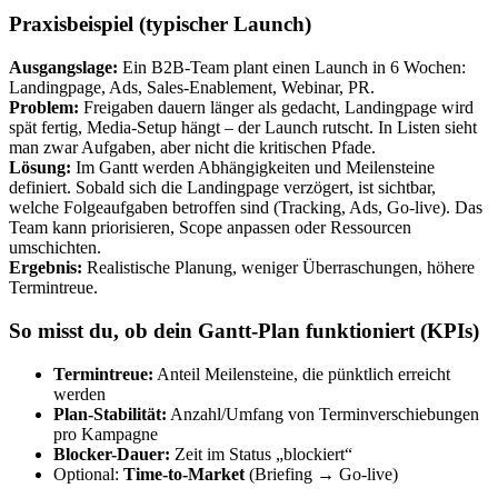
Praxisbeispiel (typischer Launch)
Ausgangslage:
Ein B2B-Team plant einen Launch in 6 Wochen:
Landingpage, Ads, Sales-Enablement, Webinar, PR.
Problem:
Freigaben dauern länger als gedacht, Landingpage wird
spät fertig, Media-Setup hängt – der Launch rutscht. In Listen sieht
man zwar Aufgaben, aber nicht die kritischen Pfade.
Lösung:
Im Gantt werden Abhängigkeiten und Meilensteine
definiert. Sobald sich die Landingpage verzögert, ist sichtbar,
welche Folgeaufgaben betroffen sind (Tracking, Ads, Go-live). Das
Team kann priorisieren, Scope anpassen oder Ressourcen
umschichten.
Ergebnis:
Realistische Planung, weniger Überraschungen, höhere
Termintreue.
So misst du, ob dein Gantt-Plan funktioniert (KPIs)
Termintreue:
Anteil Meilensteine, die pünktlich erreicht
werden
Plan-Stabilität:
Anzahl/Umfang von Terminverschiebungen
pro Kampagne
Blocker-Dauer:
Zeit im Status „blockiert“
Optional:
Time-to-Market
(Briefing → Go-live)