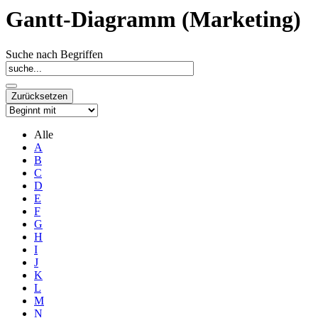
Gantt-Diagramm (Marketing)
Suche nach Begriffen
Alle
A
B
C
D
E
F
G
H
I
J
K
L
M
N