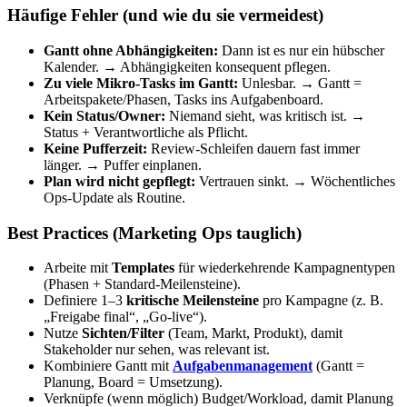
Häufige Fehler (und wie du sie vermeidest)
Gantt ohne Abhängigkeiten:
Dann ist es nur ein hübscher
Kalender. → Abhängigkeiten konsequent pflegen.
Zu viele Mikro-Tasks im Gantt:
Unlesbar. → Gantt =
Arbeitspakete/Phasen, Tasks ins Aufgabenboard.
Kein Status/Owner:
Niemand sieht, was kritisch ist. →
Status + Verantwortliche als Pflicht.
Keine Pufferzeit:
Review-Schleifen dauern fast immer
länger. → Puffer einplanen.
Plan wird nicht gepflegt:
Vertrauen sinkt. → Wöchentliches
Ops-Update als Routine.
Best Practices (Marketing Ops tauglich)
Arbeite mit
Templates
für wiederkehrende Kampagnentypen
(Phasen + Standard-Meilensteine).
Definiere 1–3
kritische Meilensteine
pro Kampagne (z. B.
„Freigabe final“, „Go-live“).
Nutze
Sichten/Filter
(Team, Markt, Produkt), damit
Stakeholder nur sehen, was relevant ist.
Kombiniere Gantt mit
Aufgabenmanagement
(Gantt =
Planung, Board = Umsetzung).
Verknüpfe (wenn möglich) Budget/Workload, damit Planung