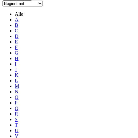
Alle
A
B
C
D
E
F
G
H
I
J
K
L
M
N
O
P
Q
R
S
T
U
V